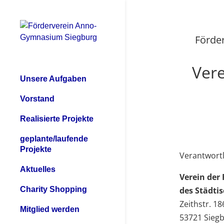
Förde
Vere
Unsere Aufgaben
Vorstand
Realisierte Projekte
geplante/laufende
Projekte
Verantwortl
Aktuelles
Verein der
Charity Shopping
des Städti
Zeithstr. 1
Mitglied werden
53721 Sieg